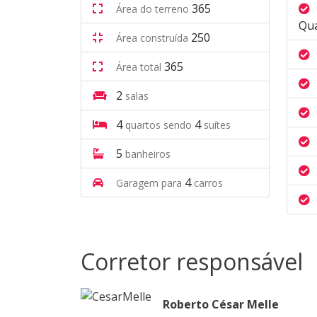
365
Área do terreno
Qu
250
Área construída
365
Área total
2
salas
4
4
quartos sendo
suítes
5
banheiros
4
Garagem para
carros
Corretor responsável
Roberto César Melle