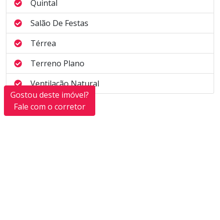
Quintal
Salão De Festas
Térrea
Terreno Plano
Ventilação Natural
Gostou deste imóvel?
Fale com o corretor
Corretor responsável
Osmir Renato Caliari
osmir.corretorassociado@lopesreal.com.br
CRECI 90837