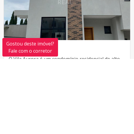
Gostou deste imóvel?
Vila Aurora
Fale com o corretor
O Vila Aurora é um condomínio residencial de alto
padrão, projetado para oferecer uma experiência
única de moradia em Valinhos. Com arquitetura
contemporânea e […]
Saiba mais