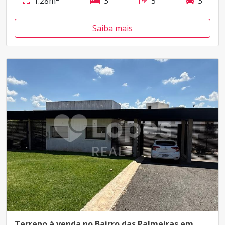
1.28m
3
5
3
Saiba mais
Terreno à venda no Bairro das Palmeiras em