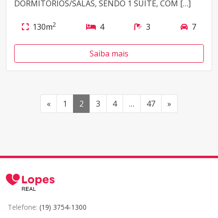
DORMITÓRIOS/SALAS, SENDO 1 SUITE, COM […]
2
130m
4
3
7
Saiba mais
«
1
2
3
4
…
47
»
Telefone:
(19) 3754-1300