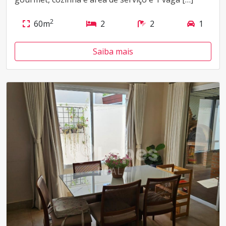
2
60m
2
2
1
Saiba mais